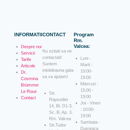
INFORMATII
CONTACT
Program
Rm.
Valcea:
Despre noi
Nu ezitati sa ne
Servicii
contactati!
Luni -
Tarife
Suntem
Marti :
Articole
intotdeauna gata
10:00-
Dr.
sa va ajutam!
19:00
Cosmina
Miercuri :
Brümmer
15:00 -
Le Roux
Str.
19:00
Contact
Rapsodiei
Joi - Vineri
14, Bl. D1-3,
: 10:00-
Sc. B, Ap. 3,
19:00
Rm. Valcea
Sambata -
Str.Tudor
Duminica