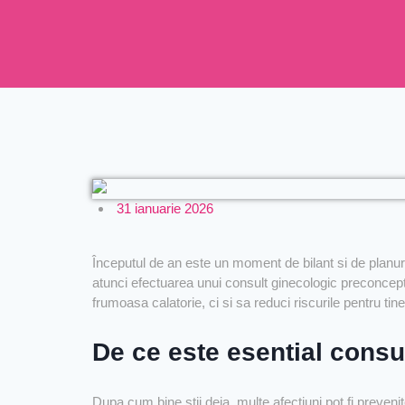
31 ianuarie 2026
Începutul de an este un moment de bilant si de planuri 
atunci efectuarea unui consult ginecologic preconcept
frumoasa calatorie, ci si sa reduci riscurile pentru tine
De ce este esential consu
Dupa cum bine stii deja, multe afectiuni pot fi prevenit