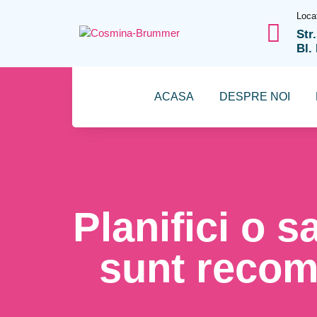
Loca
Str
Bl.
ACASA
DESPRE NOI
Planifici o s
sunt recom