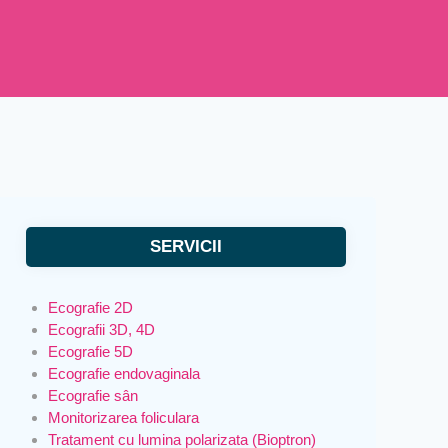
SERVICII
Ecografie 2D
Ecografii 3D, 4D
Ecografie 5D
Ecografie endovaginala
Ecografie sân
Monitorizarea foliculara
Tratament cu lumina polarizata (Bioptron)