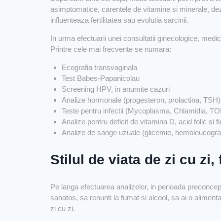
asimptomatice, carentele de vitamine si minerale, dez
influenteaza fertilitatea sau evolutia sarcinii.
In urma efectuarii unei consultatii ginecologice, medic
Printre cele mai frecvente se numara:
Ecografia transvaginala
Test Babes-Papanicolau
Screening HPV, in anumite cazuri
Analize hormonale (progesteron, prolactina, TSH)
Teste pentru infectii (Mycoplasma, Chlamidia, 
Analize pentru deficit de vitamina D, acid folic si fi
Analize de sange uzuale (glicemie, hemoleucogr
Stilul de viata de zi cu zi,
Pe langa efectuarea analizelor, in perioada preconcep
sanatos, sa renunti la fumat si alcool, sa ai o alimentat
zi cu zi.