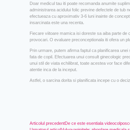
Doar medicul tau iti poate recomanda anumite suplime
administrarea acidului folic previne defectele de tub n
efectueaza cu aproximativ 3-6 luni inainte de concepti
insarcinata este una recenta.
Fiecare viitoare mamica isi doreste sa aiba parte de c
provocari. O evaluare preconceptionala iti ofera un plu
Prin urmare, putem afirma faptul ca planificarea unei s
fata de copil. Efectuarea unui consult ginecologic pr
unui stil de viata echilibrat, toate acestea vor face dif
atentie inca de la inceput.
Astfel, o sarcina dorita si planificata incepe cu o de
Articolul precedent
De ce este esentiala videocolposc
Urmatorul articol
Vulvovaginitele: abordare medicala s