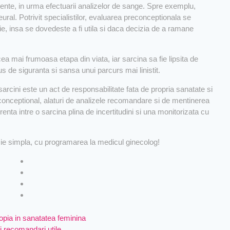
nte, in urma efectuarii analizelor de sange. Spre exemplu,
eural. Potrivit specialistilor, evaluarea preconceptionala se
e, insa se dovedeste a fi utila si daca decizia de a ramane
ea mai frumoasa etapa din viata, iar sarcina sa fie lipsita de
s de siguranta si sansa unui parcurs mai linistit.
arcini este un act de responsabilitate fata de propria sanatate si
econceptional, alaturi de analizele recomandare si de mentinerea
erenta intre o sarcina plina de incertitudini si una monitorizata cu
cizie simpla, cu programarea la medicul ginecolog!
opia in sanatatea feminina
i recomandari utile