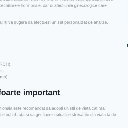
echilibrele hormonale, dar si afectiunile ginecologice care
ul iti va sugera sa efectuezi un set personalizat de analize.
TORCH)
er.
ama):
 foarte important
tionala este recomandat sa adopti un stil de viata cat mai
ie echilibrata si sa gestionezi situatiile stresante din viata ta de