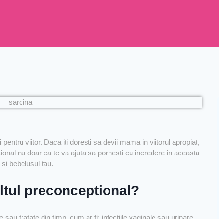
pentru viitor. Daca iti doresti sa devii mama in viitorul apropiat,
ional nu doar ca te va ajuta sa pornesti cu incredere in aceasta
 si bebelusul tau.
ltul preconceptional?
e sau tratate din timp, cum ar fi: infectiile vaginale sau urinare