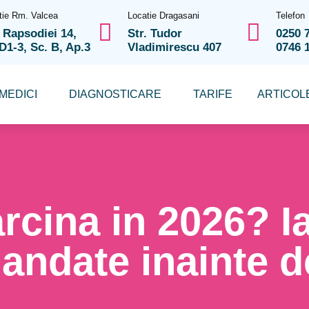
tie Rm. Valcea
Locatie Dragasani
Telefon
. Rapsodiei 14,
Str. Tudor
0250 
 D1-3, Sc. B, Ap.3
Vladimirescu 407
0746 
MEDICI
DIAGNOSTICARE
TARIFE
ARTICOL
arcina in 2026? I
andate inainte d