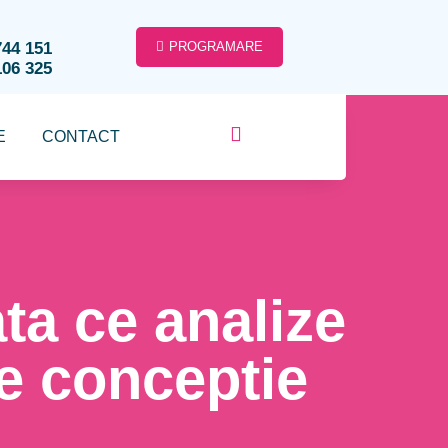
744 151
PROGRAMARE
106 325
E
CONTACT
ata ce analize
e conceptie