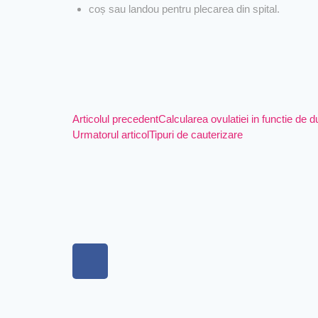
coș sau landou pentru plecarea din spital.
Articolul precedent
Calcularea ovulatiei in functie de d
Urmatorul articol
Tipuri de cauterizare