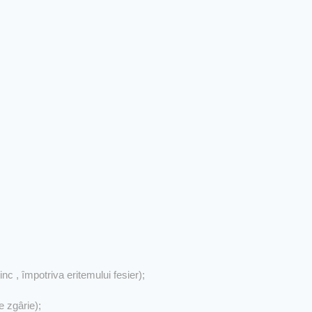
c , ȋmpotriva eritemului fesier);
 zgârie);