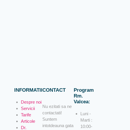
INFORMATII
CONTACT
Program
Rm.
Valcea:
Despre noi
Nu ezitati sa ne
Servicii
contactati!
Luni -
Tarife
Suntem
Marti :
Articole
intotdeauna gata
10:00-
Dr.