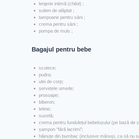
lenjerie intimă (chilot) ;
sutien de alăptat ;
tampoane pentru sâni ;
crema pentru sâni ;
pompa de muls ;
Bagajul pentru bebe
scutece;
pudra;
ulei de corp;
șervețele umede;
prosoape;
biberon;
tetine;
suzetă;
crema pentru fundulețul bebelușului (pe bază de zin
șampon “fără lacrimi”;
hăinuțe din bumbac (inclusive mănuși, ca să nu se