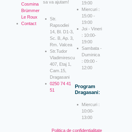
sa va ajutam!
19:00
Cosmina
Miercuri :
Brümmer
15:00 -
Le Roux
Str.
19:00
Contact
Rapsodiei
Joi - Vineri
14, Bl. D1-3,
: 10:00-
Sc. B, Ap. 3,
19:00
Rm. Valcea
Sambata -
Str.Tudor
Duminica
Vladimirescu
: 09:00 -
407, Etaj 1,
12:00
Cam.15,
Dragasani
0250 74 41
Program
51
Dragasani:
Miercuri :
10:00-
13:00
Politica de confidentialitate