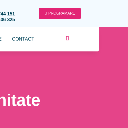
744 151
PROGRAMARE
106 325
E
CONTACT
nitate