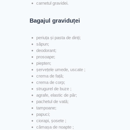
carnetul gravidei.
Bagajul graviduței
periuța și pasta de dinți;
săpun;
deodorant;
prosoape;
piepten;
șervețele umede, uscate ;
crema de față;
crema de corp;
strugurel de buze ;
agrafe, elastic de păr;
pachetul de vată;
tampoane;
papuci;
ciorapi, șosete ;
cămașa de noapte ;