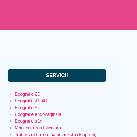
SERVICII
Ecografie 2D
Ecografii 3D, 4D
Ecografie 5D
Ecografie endovaginala
Ecografie sân
Monitorizarea foliculara
Tratament cu lumina polarizata (Bioptron)